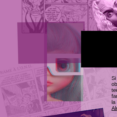
Si
ob
te
fa
la 
Al